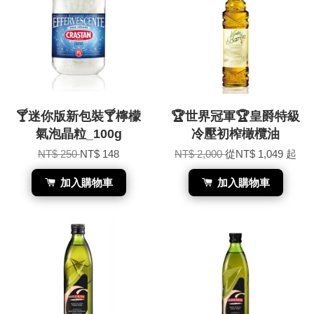
🍸迷你版新包裝🍸檸檬
🏆世界冠軍🏆皇爵特級
氣泡晶粒_100g
冷壓初榨橄欖油
NT$ 250
NT$ 148
NT$ 2,000
從
NT$ 1,049
起
加入購物車
加入購物車