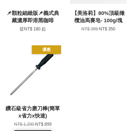
📌顆粒細緻版📌義式典
【美洛莉】80%頂級橄
藏濃厚即溶黑咖啡
欖油馬賽皂- 100g/塊
從
NT$ 180
起
NT$ 399
NT$ 350
優惠
鑽石級省力磨刀棒(簡單
x省力x快速)
NT$ 1,200
NT$ 899