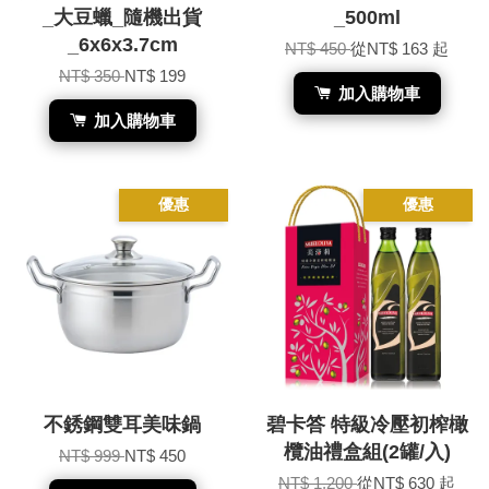
_大豆蠟_隨機出貨
_500ml
_6x6x3.7cm
NT$ 450
從
NT$ 163
起
NT$ 350
NT$ 199
加入購物車
加入購物車
優惠
優惠
不銹鋼雙耳美味鍋
碧卡答 特級冷壓初榨橄
欖油禮盒組(2罐/入)
NT$ 999
NT$ 450
NT$ 1,200
從
NT$ 630
起