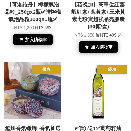
【可洛詩丹】檸檬氣泡
【蓓視加】高單位紅藻
晶粒_250gx2瓶✅贈檸檬
蝦紅素+葉黃素+玉米黃
氣泡晶粒100gx1瓶✅
素七珍寶超強晶亮膠囊
(30顆/盒)
NT$ 1,200
NT$ 599
NT$ 1,350
從
NT$ 499
起
加入購物車
加入購物車
優惠
優惠
無煙香氛蠟燭_香氣首選
✅買5送1✅葡萄籽油