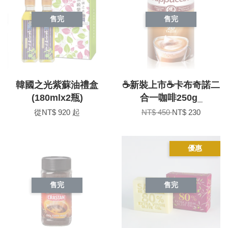
售完
售完
韓國之光紫蘇油禮盒
☕新裝上市☕卡布奇諾二
(180mlx2瓶)
合一咖啡250g_
從
NT$ 920
起
NT$ 450
NT$ 230
優惠
售完
售完