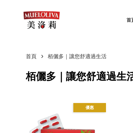
首
›
首頁
栢儷多｜讓您舒適過生活
栢儷多｜讓您舒適過生
優惠