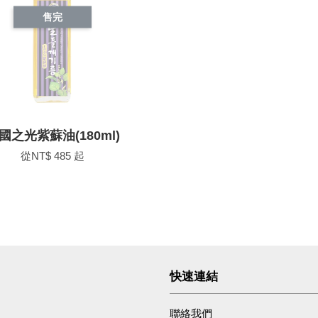
售完
國之光紫蘇油(180ml)
從
NT$ 485
起
快速連結
聯絡我們