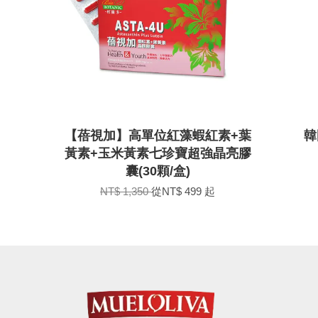
【蓓視加】高單位紅藻蝦紅素+葉
韓
黃素+玉米黃素七珍寶超強晶亮膠
囊(30顆/盒)
NT$ 1,350
從
NT$ 499
起