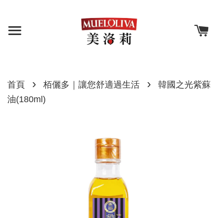
›
›
首頁
栢儷多｜讓您舒適過生活
韓國之光紫蘇
油(180ml)