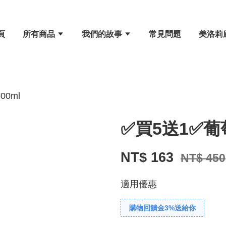
頁
所有商品
我們的故事
常見問題
美洛莉
0ml
✅買5送1✅葡萄
NT$ 163
NT$ 450
適用優惠
購物回饋金3%送給你