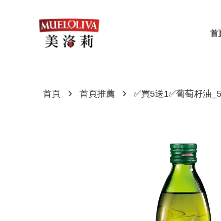
首
›
›
首頁
首頁推薦
✅買5送1✅葡萄籽油_50