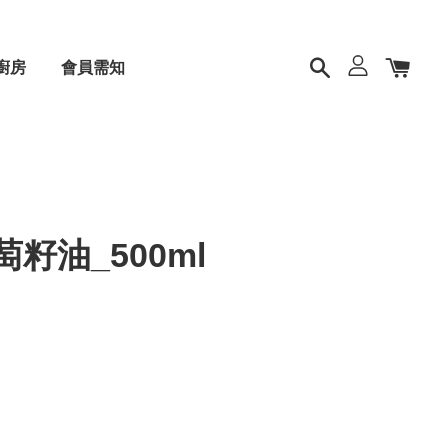
廚房
會員需知
籽油_500ml