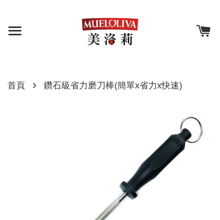
›
首頁
鑽石級省力磨刀棒(簡單x省力x快速)