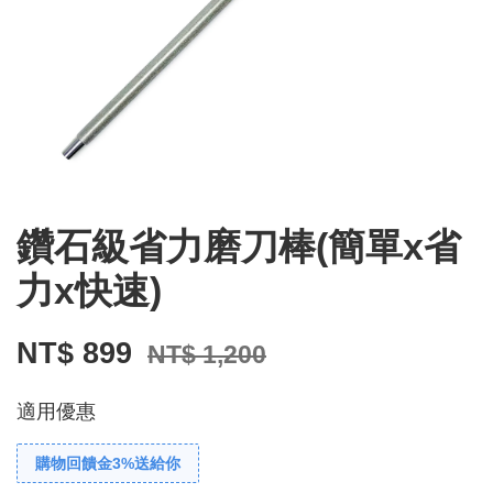
鑽石級省力磨刀棒(簡單x省
力x快速)
NT$ 899
NT$ 1,200
適用優惠
購物回饋金3%送給你