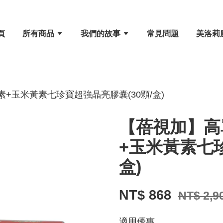
頁
所有商品
我們的故事
常見問題
美洛莉
+玉米黃素七珍寶超強晶亮膠囊(30顆/盒)
【蓓視加】高
+玉米黃素七珍
盒)
NT$ 868
NT$ 2,9
適用優惠