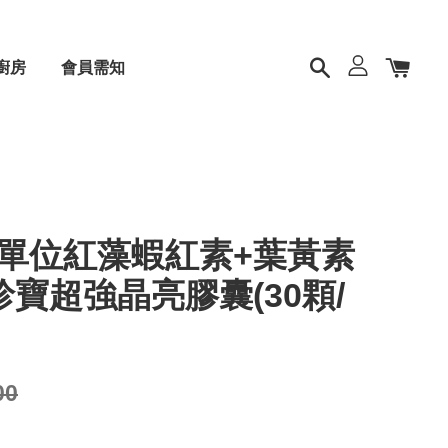
廚房
會員需知
單位紅藻蝦紅素+葉黃素
寶超強晶亮膠囊(30顆/
00