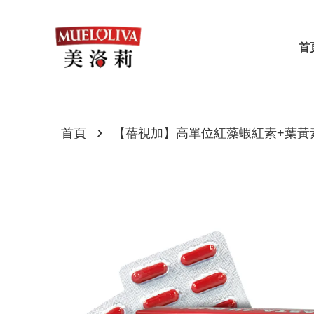
首
›
首頁
【蓓視加】高單位紅藻蝦紅素+葉黃素