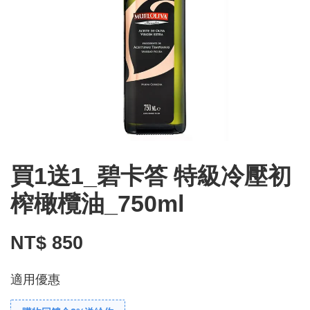
買1送1_碧卡答 特級冷壓初
榨橄欖油_750ml
NT$ 850
適用優惠