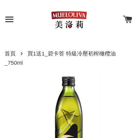
›
首頁
買1送1_碧卡答 特級冷壓初榨橄欖油
_750ml