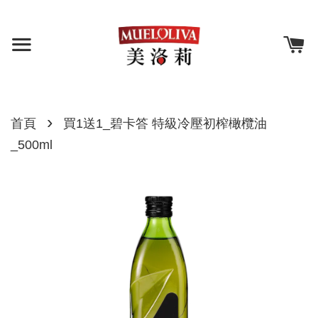
›
首頁
買1送1_碧卡答 特級冷壓初榨橄欖油
_500ml