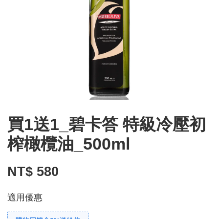
買1送1_碧卡答 特級冷壓初
榨橄欖油_500ml
NT$ 580
適用優惠